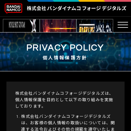
TOP
PRIVACY POLICY
トップ
個人情報保護方針
COMPANY
会社情報
WORKS
株式会社バンダイナムコフォージデジタルズは、
開発実績
個人情報保護を目的として以下の取り組みを実施
しております。
RECRUIT
採用情報
株式会社バンダイナムコフォージデジタルズ
は、お客様の個人情報の取扱いについては、関
連する法令およびその他の規範を遵守いたしま